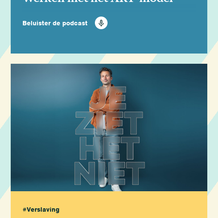
Beluister de podcast
#Verslaving