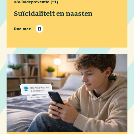
#Suïcidepreventie
(+1)
Suïcidaliteit en naasten
Doe mee