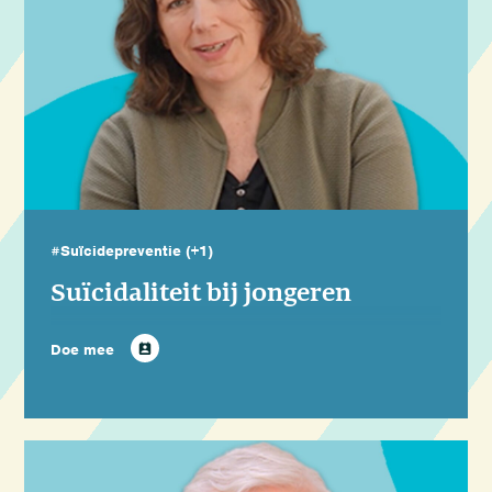
#Suïcidepreventie
(+1)
Suïcidaliteit bij jongeren
Doe mee