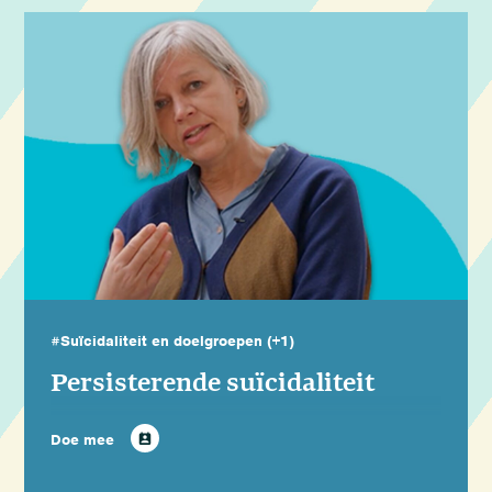
#Suïcidaliteit en doelgroepen
(+1)
Persisterende suïcidaliteit
Doe mee