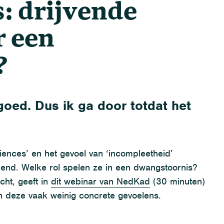
: drijvende
r een
?
goed. Dus ik ga door totdat het
iences
’
en
het gevoel van ‘incompleetheid’
kend
.
W
elke rol spelen ze
in een dwangstoornis
?
echt
, geeft i
n
dit
webinar
van
NedKad
(30 minuten)
an
deze vaak weinig concrete gevoelens
.