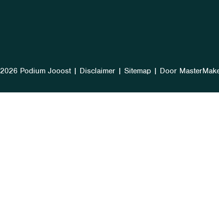
2026 Podium Jooost
|
Disclaimer
|
Sitemap
|
Door MasterMak