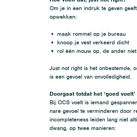
Om je
in
een indruk te geven
g
eef
opwekken
:
m
aak
rommel op je bureau
k
noop
je vest verkeerd
dicht
r
ol
één mouw op, de ander niet
Just
not
right is
het onbestemde, onr
is een gevoel van onvolledigheid.
Doorgaat totdat het ‘goed voelt’
Bij OCS voelt is iemand gespannen d
nare gevoel te verminderen door rep
incompleteness
leiden lang niet alt
dwang
, op twee manieren: