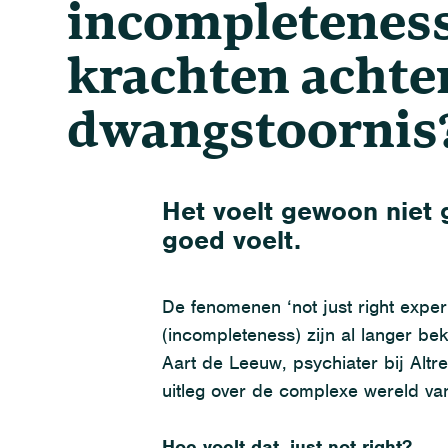
incompleteness
krachten achte
dwangstoornis
Het voelt gewoon niet 
goed voelt.
De f
enomenen ‘
not
just
right
exper
(
incompleten
e
ss
)
zijn al langer be
Aart de Leeuw
,
psychiater bij
Altr
uitleg over
de complexe wereld v
Hoe voelt dat, just not right?