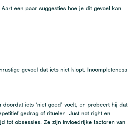
t Aart een paar suggesties
hoe je dit gevoel kan
ustige gevoel dat iets niet klopt
.
Incompleteness
oordat iets ‘niet goed’ voelt, en probeert hij dat
etitief gedrag of rituelen.
J
ust
not
right en
ijd tot obsessies.
Ze
zijn invloedrijke
factoren
van