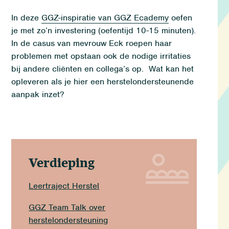
In deze
GGZ-inspiratie van GGZ
Ecademy
oefen
je met
zo
’
n
investering
(oefentijd 10-15 minuten)
.
In de casus van mevrouw Eck roepen haar
problemen met opstaan ook
de nodige irritatie
s
bij andere cliënten en collega
’
s op
.
Wat kan het
opleveren als je hier een
herstelondersteunende
aanpak inzet?
Verdieping
Leertraject Herstel
GGZ Team Talk over
herstelondersteuning