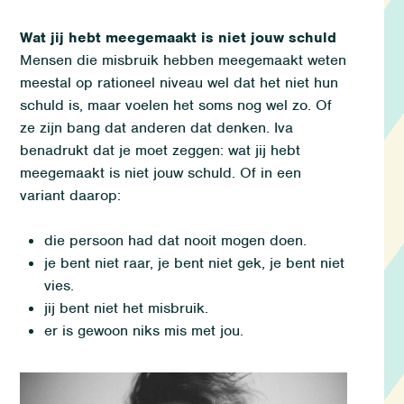
Wat jij hebt meegemaakt is niet jouw schuld
M
e
nsen die misbruik hebben meegemaakt
weten
meestal
op rationeel niveau wel
dat het niet hun
schuld
is
,
maar
voelen het soms nog wel zo. Of
ze zijn bang dat anderen dat denken.
Iva
benadrukt dat je moet zeggen:
w
at jij hebt
meegemaakt is niet jouw schuld
.
Of in een
variant daarop
:
d
ie
persoon had dat nooit mogen doen.
j
e
bent niet raar, je bent niet gek, je bent niet
vies.
ji
j
bent niet het misbruik.
e
r
is gewoon niks mis met jou
.