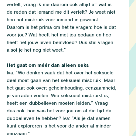
vertelt
,
vraag ik
me
daarom ook
altijd af:
w
at is
de reden dat iemand me dit vertelt?
J
e weet niet
hoe
het misbruik voor iemand is geweest.
Daarom is het prima om het te vragen: hoe is dat
voor jou? Wat heeft het met jou gedaan en hoe
heeft het jouw leven beïnvloed
?
Dus
stel
vragen
alsof je het nog niet weet.
”
Het gaat om méér dan alleen seks
Iva: “
W
e
denken vaak dat het over het seksuele
deel moet gaan van het seksueel misbruik
. M
aar
het gaat ook over: geheimhouding, eenzaamheid,
je verraden voelen
.
Wie seksueel misbruikt is
,
heeft
een dubbelleven
moeten leiden
.
”
Vraag
dus
ook
: h
oe was het voor jou om al die tijd dat
dubbelleven te hebben?
Iva
: ”
Als je
dat
samen
kunt exploreren is het
voor de ander
al minder
eenzaam.
”