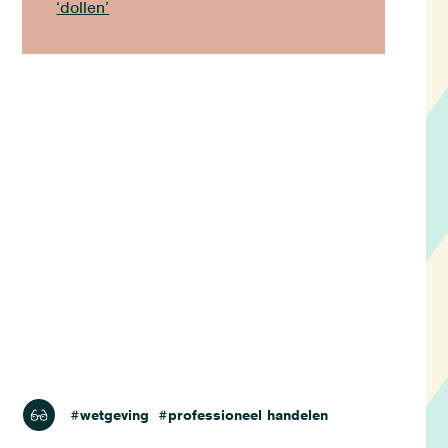
‘dollen’
lezen
#wetgeving
#professioneel handelen