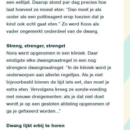
een eetlijst
. Daarop stond
per dag precies hoe
laat hoeveel ze moest eten.
“
Dan moet je als
ouder als
een
politieagent
erop
toezien dat je
kind ook echt gaat eten.”
Zo werd
Koos
als
vader ongemerkt onderdeel van de dwang.
Streng, strenger, strengst
Nora werd
opgenomen
in een kliniek. Daar
eindigde
elke dwangmaatregel in een nog
strengere dwangmaatregel.
“
In de kliniek
word je
onderworpen aan allerlei regeltjes
.
Als je niet
bijvoorbeeld binnen de tijd iets eet, dan moet je
extra eten.
V
ervolgens k
r
eeg ze
sonde-voeding
met
nieuwe
dreig
ementen:
als je dat niet doet
wordt
je op een gesloten afdeling opgenomen of
ga je gefixeerd worden…
”
Dwang lijkt erbij te horen