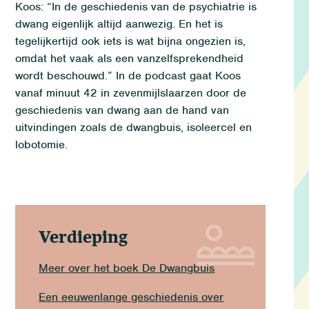
Koos: “
In de geschiedenis van de psychiatrie is
dwang
eigenlijk altijd aanwezig
.
En
het
is
tegelijkertijd ook iets is wat bijna ongezien is,
o
mdat het vaak als een vanzelfsprekendheid
wordt beschouw
d
.”
In de podcast
gaat
Koos
vanaf minuut 42
in zevenmijlslaarzen door de
geschiedenis van dwang
aan de hand van
uitvindingen
zoals
de dwangbuis, isoleercel en
lobotomie.
Verdieping
Meer over het boek De Dwangbuis
Een eeuwenlange geschiedenis over