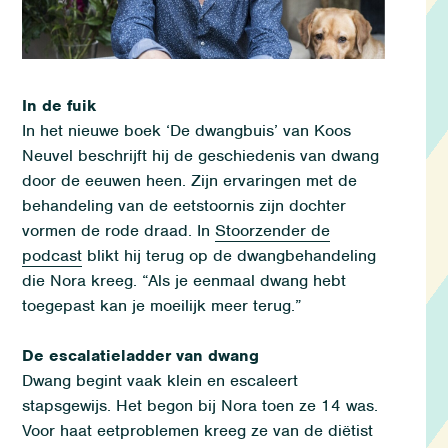
In de fuik
In het nieuwe boek
‘De dwangbuis’
van
Koos
Neuvel
b
e
schrijft hij
de geschiedenis
van dwang
door de eeuwen heen.
Zijn
ervaringen met
de
behandeling van
de eetstoornis
zijn dochter
vormen de rode draad
.
In
Stoorzender de
podcast
blikt
hij terug op de dwangbehandeling
die Nora kreeg
.
“
Als je eenmaal dwang hebt
toegepast kan je moeilijk meer terug.
”
De escalatieladder van dwang
Dwang
begint vaak
klein
en escaleert
stapsgewijs
.
Het begon bij
Nora
toen ze 14
was.
Voor haat eetproblemen kreeg ze
van
de diëtist