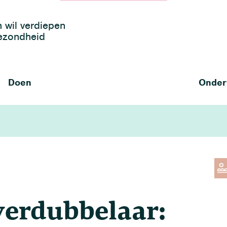
h wil verdiepen
gezondheid
Doen
Onder
verdubbelaar: