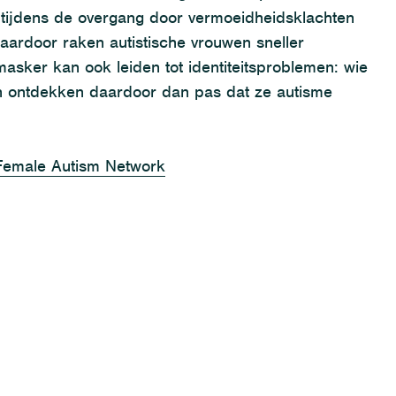
t
ijdens de overgang
door vermoeidheidsklachten
aardoor
raken
autistische vrouwen
sneller
 masker kan ook leiden tot
identiteitsproblemen
: wie
 ontdekken da
ardoor da
n pas dat ze autisme
Female
Autism
Network