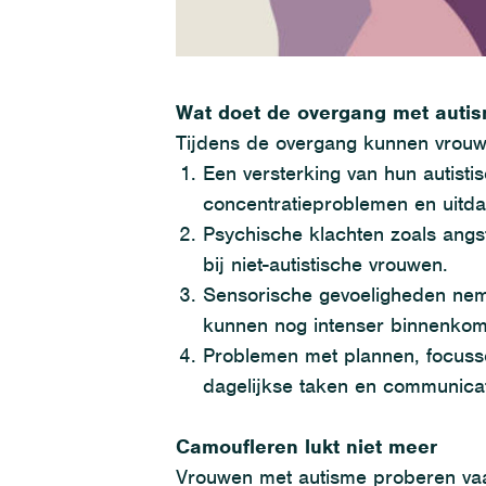
Wat doet de overgang met auti
Tijdens de overgang
kunnen
vrouw
E
en versterking van hun autist
concentratieproblemen en uitda
P
sychische klachten zoals ang
bij niet-autistische vrouwen.
Sensorische gevoeligheden nemen
kunnen nog intenser binnenko
Problemen met plannen, focus
dagelijkse taken en communicat
Camoufleren lukt niet meer
Vrouwen met autisme
proberen va