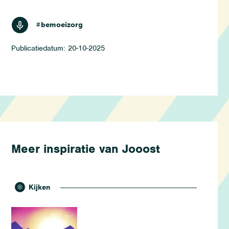
luisteren
#bemoeizorg
20-10-2025
Meer inspiratie van Jooost
Kijken