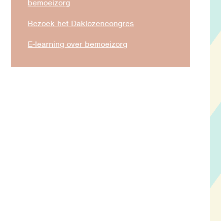
bemoeizorg
Bezoek het Daklozencongres
E-learning over bemoeizorg