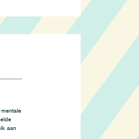
 mentale
kelde
uik aan