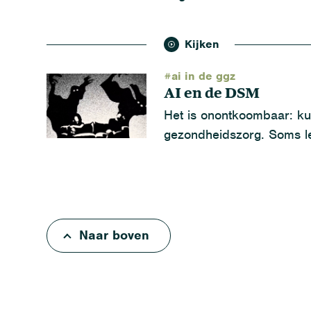
Kijken
#ai in de ggz
AI en de DSM
Het is onontkoombaar: kun
gezondheidszorg. Soms lei
Naar boven