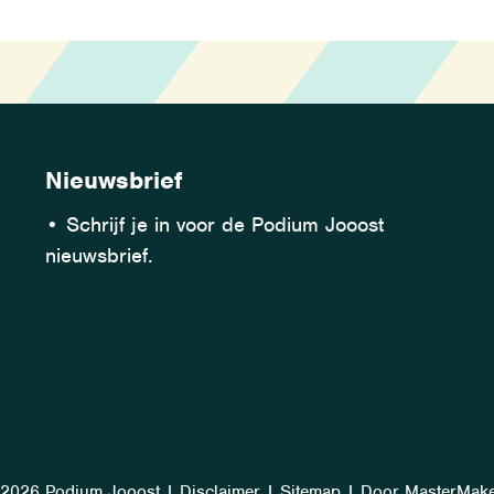
Nieuwsbrief
•
Schrijf je in voor de Podium Jooost
nieuwsbrief.
2026 Podium Jooost
|
Disclaimer
|
Sitemap
|
Door MasterMak