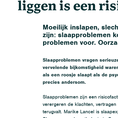
liggen is een ri
Moeilijk inslapen, sle
zijn: slaapproblemen ko
problemen voor. Oorza
Slaapproblemen
vragen serieuz
vervelende
bijkom
stigheid war
als een roosje slaapt
als
de
psy
precies andersom
.
Slaapproblemen zijn een risicofac
verergeren de klachten, vertragen
terugvalt. Marike Lancel is slaape