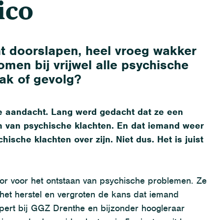
sico
cht doorslapen, heel vroeg wakker
men bij vrijwel alle psychische
ak of gevolg?
e aandacht
.
Lang werd gedacht dat
ze
een
en
van psychische
klachten
.
En dat
iemand weer
chische
klachten
over zijn
. Niet dus. Het is juist
tor voor het ontstaan van psychische problemen. Ze
 het herstel en vergroten de kans dat iemand
xpert bij GGZ Drenthe en bijzonder hoogleraar