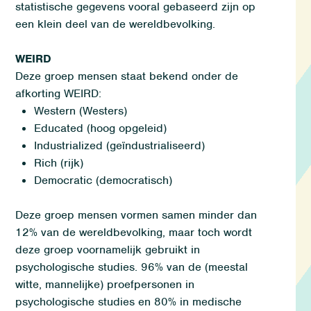
statistische gegevens vooral gebaseerd zijn op
een klein deel van de wereldbevolking.
WEIRD
Deze groep mensen
staa
t
bekend onder de
afkorting
WEIRD:
Western (Westers)
Educated
(
hoog
opgeleid)
Industrialized
(
geïndustrialiseerd
)
Rich
(
r
ijk)
Democratic
(
democratisch)
De
ze groep mensen vormen samen
minder dan
12% van de wereldbevolking
, m
aar toch
wordt
deze groep voornamelijk gebruikt in
psychologische studies.
96% van de (meestal
witte, mannelijke) proefpersonen in
psychologische studies en 80% in medische