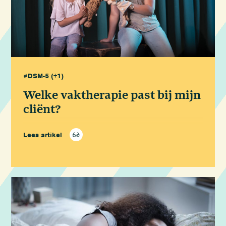
#DSM-5
(+1)
Welke vaktherapie past bij mijn
cliënt?
Lees artikel