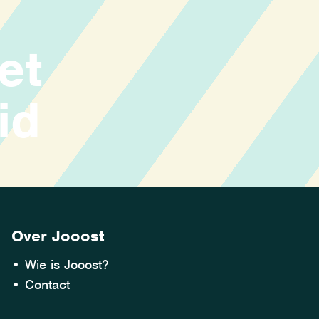
et
id
Over Jooost
•
Wie is Jooost?
•
Contact