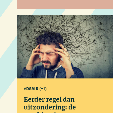
#DSM-5
(+1)
Eerder regel dan
uitzondering: de