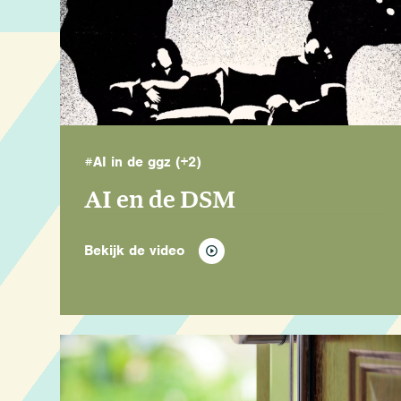
#AI in de ggz
(+2)
AI en de DSM
Bekijk de video