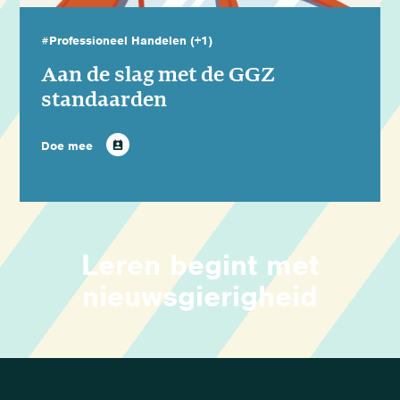
#Professioneel Handelen
(+1)
Aan de slag met de GGZ
standaarden
Doe mee
Leren begint met
nieuwsgierigheid